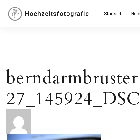
Inhalte
überspringen
Hochzeitsfotografie
Startseite
Hoch
berndarmbruster
27_145924_DSC