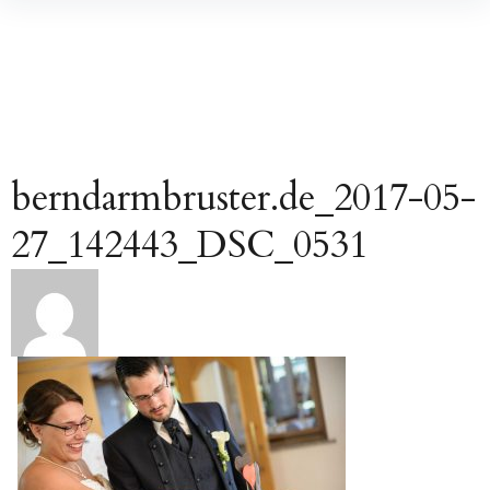
Inhalte
überspringen
berndarmbruster.de_2017-05-
27_142443_DSC_0531
Beitragsnavigation