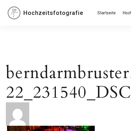
Inhalte
überspringen
Hochzeitsfotografie
Startseite
Hoch
berndarmbruster
22_231540_DSC