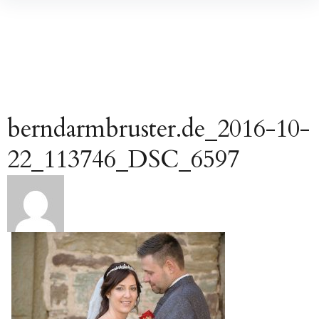
Inhalte
überspringen
berndarmbruster.de_2016-10-
22_113746_DSC_6597
Beitragsnavigation