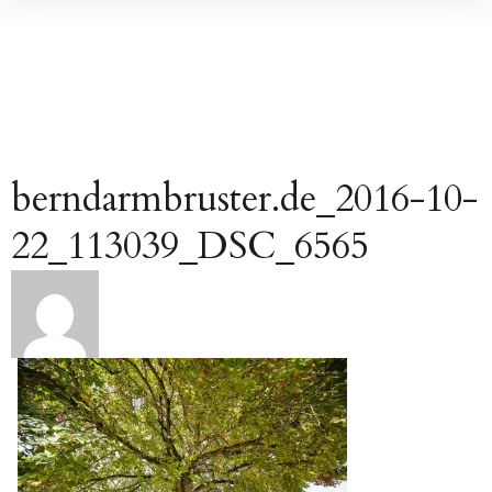
Inhalte
überspringen
berndarmbruster.de_2016-10-
22_113039_DSC_6565
Beitragsnavigation