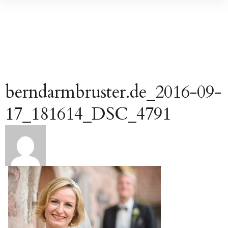
Inhalte
überspringen
berndarmbruster.de_2016-09-
17_181614_DSC_4791
Beitragsnavigation