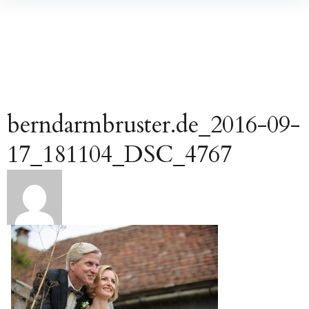
Inhalte
überspringen
berndarmbruster.de_2016-09-
17_181104_DSC_4767
Beitragsnavigation