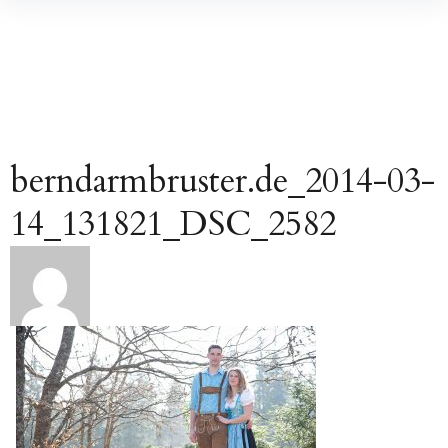
Inhalte
überspringen
berndarmbruster.de_2014-03-
14_131821_DSC_2582
Beitragsnavigation