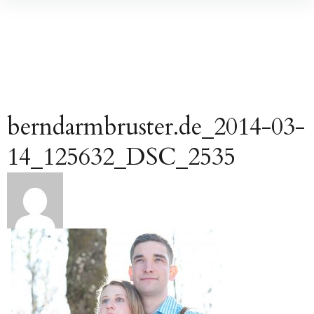
Inhalte
überspringen
berndarmbruster.de_2014-03-
14_125632_DSC_2535
Beitragsnavigation