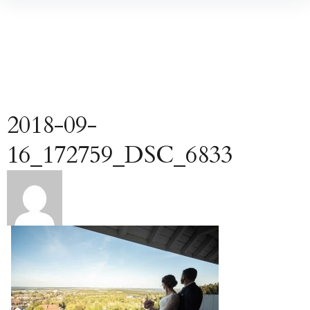
Inhalte
überspringen
2018-09-
16_172759_DSC_6833
Beitragsnavigation