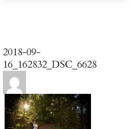
Inhalte
überspringen
2018-09-
16_162832_DSC_6628
Beitragsnavigation