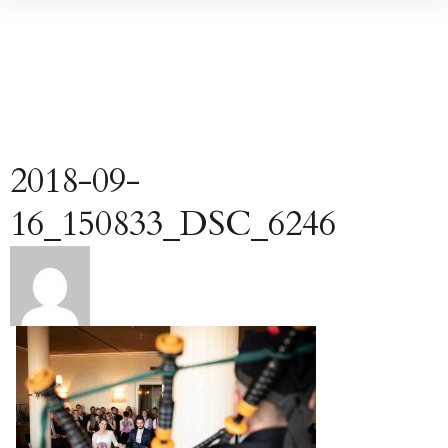
Inhalte
überspringen
2018-09-
16_150833_DSC_6246
Beitragsnavigation