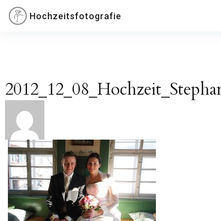
Inhalte
Hochzeitsfotografie
überspringen
2012_12_08_Hochzeit_Stepha
Beitragsnavigation