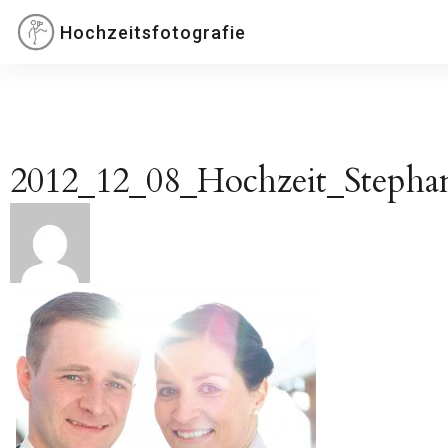
Inhalte
Hochzeitsfotografie
überspringen
2012_12_08_Hochzeit_Stepha
Beitragsnavigation